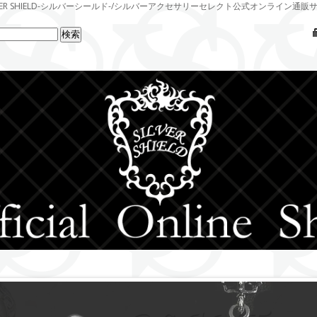
LVER SHIELD-シルバーシールド-/シルバーアクセサリーセレクト公式オンライン通販