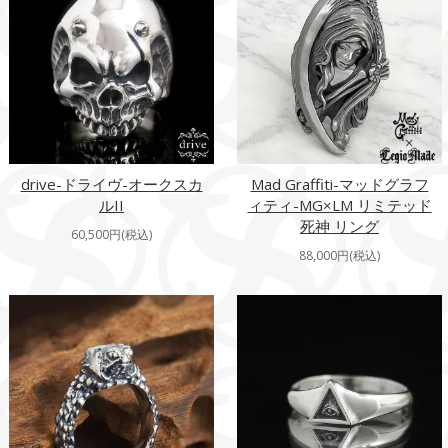
drive-ドライヴ-オークスカ
Mad Graffiti-マッドグラフ
ルII
ィティ-MG×LM リミテッド
死神 リング
60,500円(税込)
88,000円(税込)