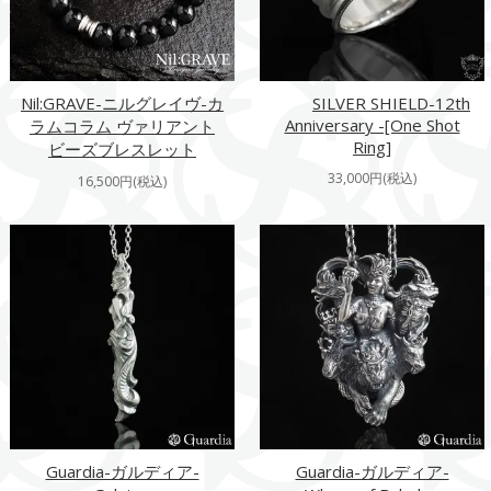
Nil:GRAVE-ニルグレイヴ-カ
SILVER SHIELD-12th
Anniversary -[One Shot
ラムコラム ヴァリアント
Ring]
ビーズブレスレット
33,000円(税込)
16,500円(税込)
Guardia-ガルディア-
Guardia-ガルディア-