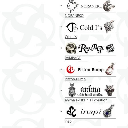
NORANEKO
Cold I's
RAMPAGE
Piston-Bump
anima exists in all creation
inspi