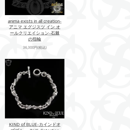
anima exists in all creation-
アニマ エグジスツ イン オ
ールクリエイション-石棘
の指輪
36,300円(税込)
KIND of BLUE-カインドオ