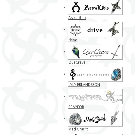
AstraLibio
drive
QueCrave
LYLY ERLANDSSON
RRAYFOR
Mad Graffiti