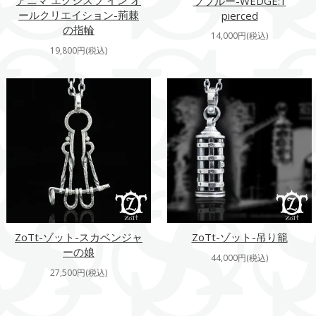
アニマ エグジスツ イン オ
ブブルー-WEDGE:1
ールクリエイション-荊棘
pierced
の指輪
14,000円(税込)
19,800円(税込)
ZoTt-ゾット-スカベンジャ
ZoTt-ゾット-吊り籠
ーの娘
44,000円(税込)
27,500円(税込)