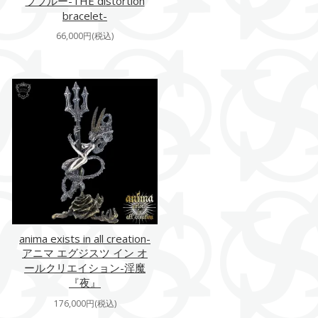
ブブルー-THE distortion
bracelet-
66,000円(税込)
anima exists in all creation-
アニマ エグジスツ イン オ
ールクリエイション-淫魔
『夜』
176,000円(税込)