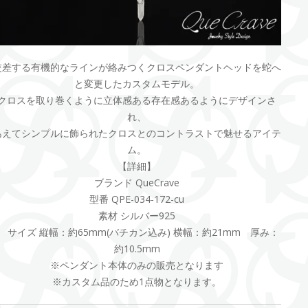
交差する有機的なラインが絡みつくクロスペンダントヘッドを蛇へ
と変更したカスタムモデル。
クロスを取り巻くように立体感ある存在感あるようにデザインさ
れ、
あえてシンプルに飾られたクロスとのコントラストで魅せるアイテ
ム。
【詳細】
ブランド QueCrave
型番 QPE-034-172-cu
素材 シルバー925
サイズ 縦幅：約65mm(バチカン込み) 横幅：約21mm 厚み：
約10.5mm
※ペンダント本体のみの販売となります
※カスタム品のため1点物となります。