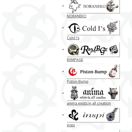
NORANEKO
Cold I's
RAMPAGE
Piston-Bump
anima exists in all creation
inspi