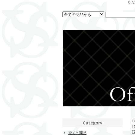
SI
T
Category
T
T
全ての商品