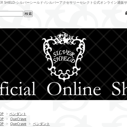
LVER SHIELD-シルバーシールド-/シルバーアクセサリーセレクト公式オンライン通販
OP
>
ペンダント
OP
>
QueCrave
OP
>
QueCrave
>
ペンダント