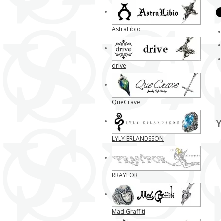
AstraLibio
drive
QueCrave
Y
LYLY ERLANDSSON
RRAYFOR
Mad Graffiti