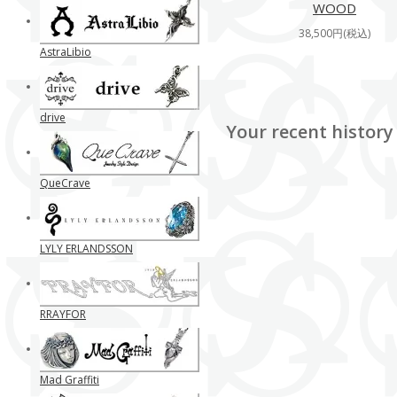
WOOD
38,500円(税込)
AstraLibio
drive
Your recent history
QueCrave
LYLY ERLANDSSON
RRAYFOR
Mad Graffiti