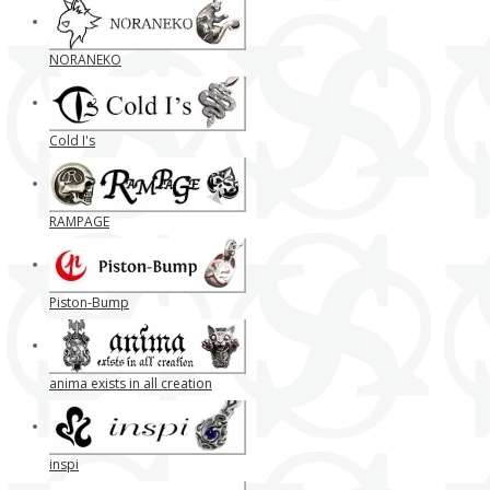
NORANEKO
Cold I's
RAMPAGE
Piston-Bump
anima exists in all creation
inspi