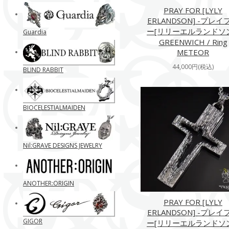
PRAY FOR [LYLY
ERLANDSON] -プレイ
ー[リリーエルランドソン
Guardia
GREENWICH / Ring
METEOR
44,000円(税込)
BLIND RABBIT
BIOCELESTIALMAIDEN
Nil:GRAVE DESIGNS JEWELRY
ANOTHER:ORIGIN
PRAY FOR [LYLY
ERLANDSON] -プレイ
GIGOR
ー[リリーエルランドソン