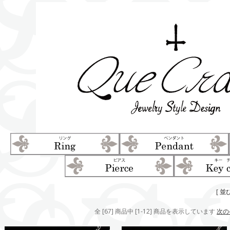
[ 並
全 [67] 商品中 [1-12] 商品を表示しています
次の