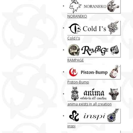
NORANEKO
Cold I's
RAMPAGE
Piston-Bump
anima exists in all creation
inspi