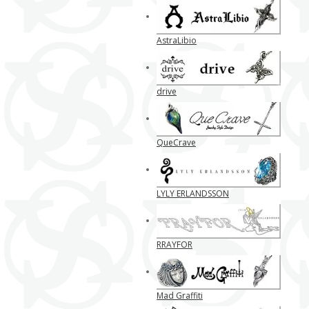
AstraLibio
drive
QueCrave
LYLY ERLANDSSON
RRAYFOR
Mad Graffiti