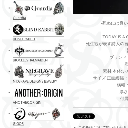
Guardia
-死ぬには良い
TODAY IS A 
BLIND RABBIT
死生観が表す詩人の
ブランド B
BIOCELESTIALMAIDEN
型
素材 本体:シ
サイズ 正面縦幅：
Nil:GRAVE DESIGNS JEWELRY
横幅：
厚さ
付
ANOTHER:ORIGIN
GIGOR
この商品について問い合わせる