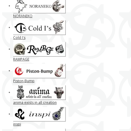
NORANEKO
Cold I's
RAMPAGE
Piston-Bump
anima exists in all creation
inspi