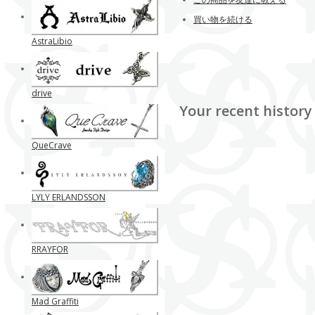
買い物を続ける
AstraLibio
drive
Your recent history
QueCrave
LYLY ERLANDSSON
RRAYFOR
Mad Graffiti