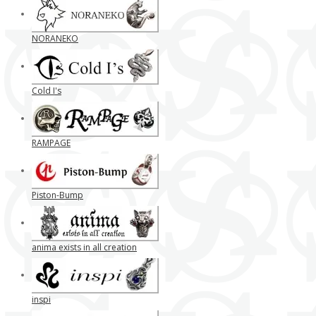
NORANEKO
Cold I's
RAMPAGE
Piston-Bump
anima exists in all creation
inspi