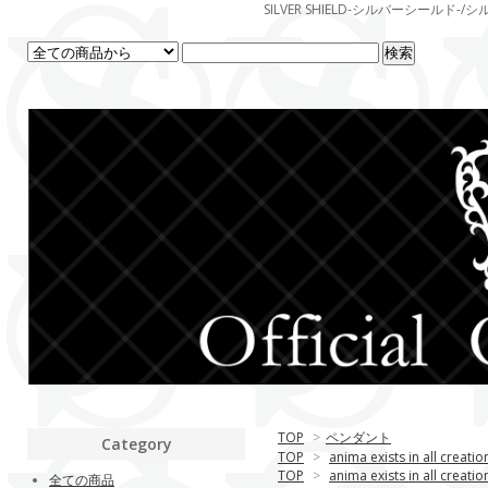
SILVER SHIELD-シルバーシー
TOP
>
ペンダント
Category
TOP
>
anima exists in all creatio
TOP
>
anima exists in all creatio
全ての商品