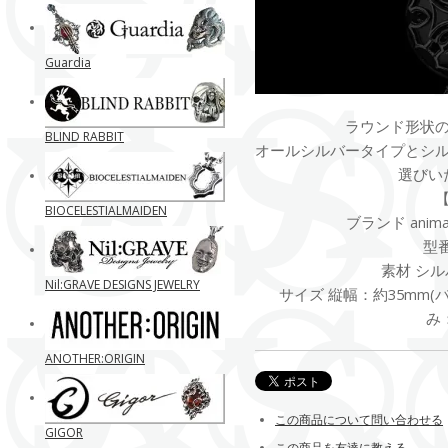
Guardia
ラウンド形状
BLIND RABBIT
オールシルバータイプとシ
選びい
BIOCELESTIALMAIDEN
ブランド anima exi
型番
素材 シル
Nil:GRAVE DESIGNS JEWELRY
サイズ 縦幅：約35mm(バ
み
ANOTHER:ORIGIN
この商品について問い合わせる
GIGOR
この商品を友達に教える