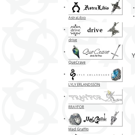
AstraLibio
drive
Y
QueCrave
LYLY ERLANDSSON
RRAYFOR
Mad Graffiti