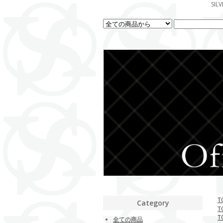
SI
T
Category
T
T
全ての商品