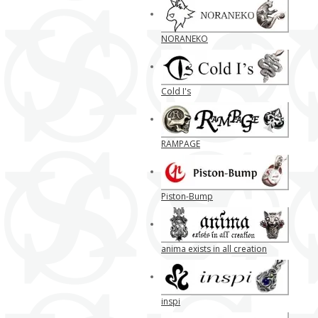
NORANEKO
Cold I's
RAMPAGE
Piston-Bump
anima exists in all creation
inspi