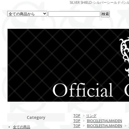
SILVER SHIELD-シルバーシー
TOP
>
リング
Category
TOP
>
BIOCELESTIALMAIDEN
TOP
>
BIOCELESTIALMAIDEN
>
全ての商品