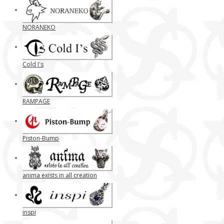
NORANEKO
Cold I's
RAMPAGE
Piston-Bump
anima exists in all creation
inspi