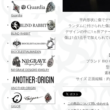
Guardia
平内形状に傷でデ
ランダムに付けられた傷
デザインの中に1ヵ所アナ
BLIND RABBIT
傷は1点1点手で加えられ
BIOCELESTIALMAIDEN
ブランド BIO C
型
Nil:GRAVE DESIGNS JEWELRY
素
サイズ 正面縦幅：約6
ANOTHER:ORIGIN
この商品について問い合わせる
GIGOR