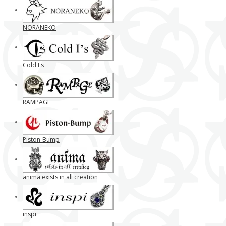
NORANEKO
Cold I's
RAMPAGE
Piston-Bump
anima exists in all creation
inspi