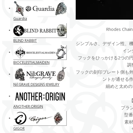
Guardia
Rhodes Ch
BLIND RABBIT
シンプルさ、デザイン性、
イン
フックをひっかける2つの
BIOCELESTIALMAIDEN
調
フックの刻印プレート側も
ントが通せる
Nil:GRAVE DESIGNS JEWELRY
細めと太めの
ANOTHER:ORIGIN
ブランド
型番 
素材 
GIGOR