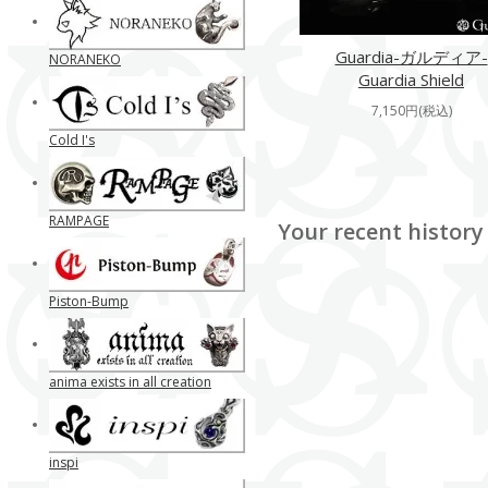
Guardia-ガルディア-
NORANEKO
Guardia Shield
7,150円(税込)
Cold I's
RAMPAGE
Your recent history
Piston-Bump
anima exists in all creation
inspi