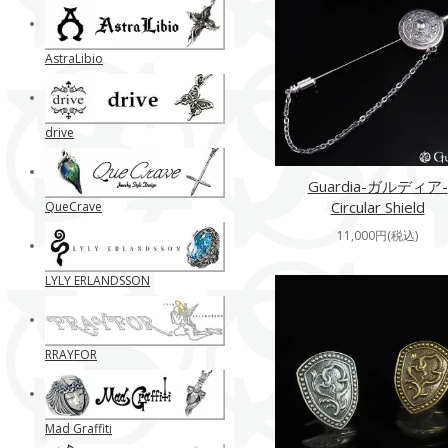
AstraLibio
drive
Guardia-ガルディア-
Circular Shield
QueCrave
11,000円(税込)
LYLY ERLANDSSON
RRAYFOR
Mad Graffiti