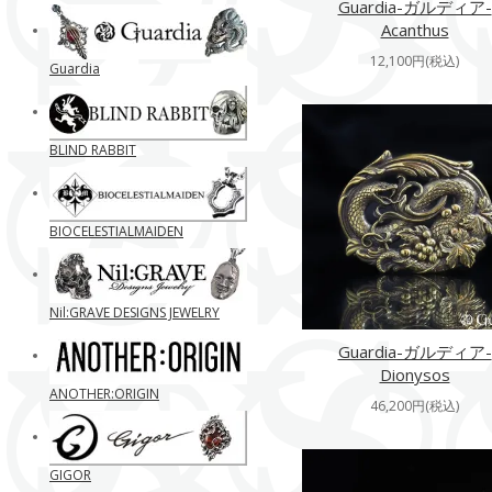
Guardia-ガルディア-
Acanthus
12,100円(税込)
Guardia
BLIND RABBIT
BIOCELESTIALMAIDEN
Nil:GRAVE DESIGNS JEWELRY
Guardia-ガルディア-
Dionysos
ANOTHER:ORIGIN
46,200円(税込)
GIGOR