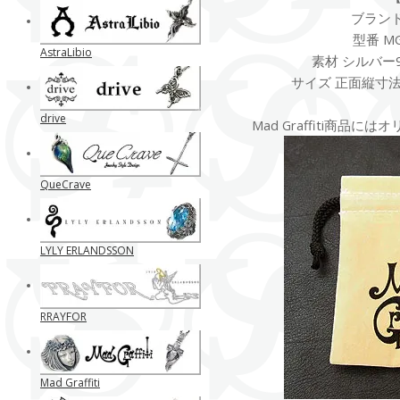
ブランド M
型番 MG
AstraLibio
素材 シルバー9
サイズ 正面縦寸法：
drive
Mad Graffiti商品
QueCrave
LYLY ERLANDSSON
RRAYFOR
Mad Graffiti