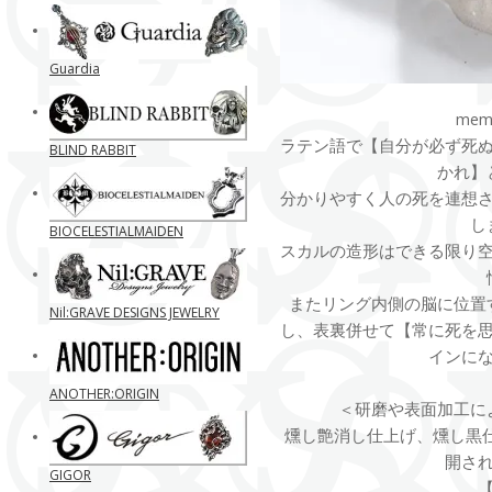
Guardia
mem
ラテン語で【自分が必ず死
BLIND RABBIT
かれ】
分かりやすく人の死を連想
し
BIOCELESTIALMAIDEN
スカルの造形はできる限り
またリング内側の脳に位置
Nil:GRAVE DESIGNS JEWELRY
し、表裏併せて【常に死を
インに
ANOTHER:ORIGIN
＜研磨や表面加工に
燻し艶消し仕上げ、燻し黒
開さ
GIGOR