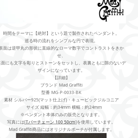
時間をテーマに【絶対】という題で製作されたペンダント。
巡る時の流れをシンプルな円で表現。
表面は逆甲丸の形状に直線的なローマ数字でコントラストをきか
せ、
裏面にも文字を彫りとストーンをセットし、表裏ともに隙のないデ
ザインになっています。
【詳細】
ブランド Mad Graffiti
型番 MG-P-0033-BK
素材 シルバー925(マット仕上げ)・キュービックジルコニア
サイズ 縦幅：約34mm 横幅：約24mm
※ペンダント本体のみの販売となります。
写真には[
Tバーチェーン 100 50cm
]を使用しています。
Mad Graffiti商品にはオリジナルポーチが付属します。