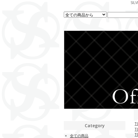
SI
T
Category
T
T
全ての商品