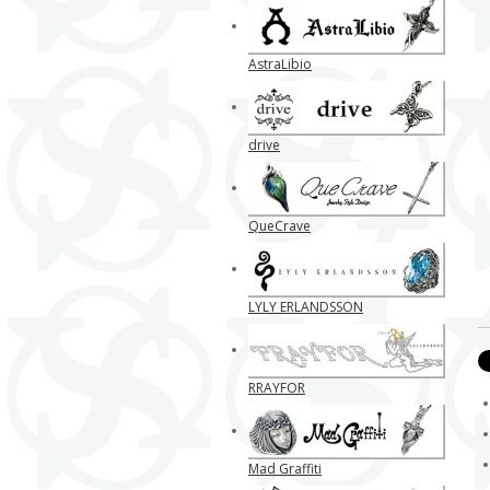
AstraLibio
drive
QueCrave
LYLY ERLANDSSON
RRAYFOR
Mad Graffiti