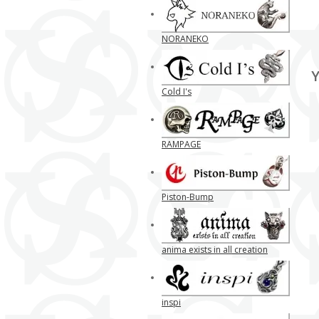
NORANEKO
Y
Cold I's
RAMPAGE
Piston-Bump
anima exists in all creation
inspi