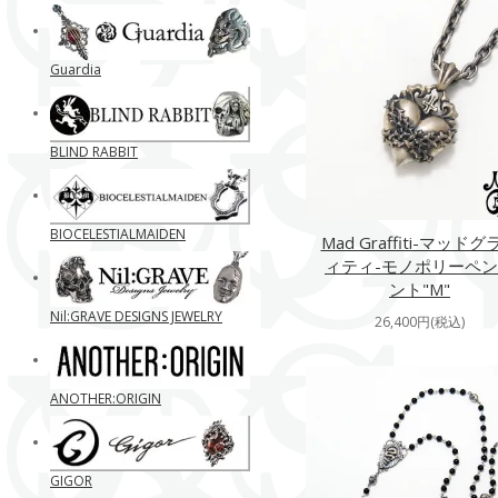
Guardia
BLIND RABBIT
BIOCELESTIALMAIDEN
Mad Graffiti-マッドグ
ィティ-モノポリーペ
ント"M"
Nil:GRAVE DESIGNS JEWELRY
26,400円(税込)
ANOTHER:ORIGIN
GIGOR