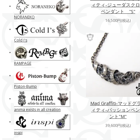
ィティ-ジューダスク
ペンダント "S"
NORANEKO
16,500円(税込)
Cold I's
RAMPAGE
Piston-Bump
Mad Graffiti-マッドグ
ィティ-パッションペ
anima exists in all creation
ント"M"
39,600円(税込)
inspi