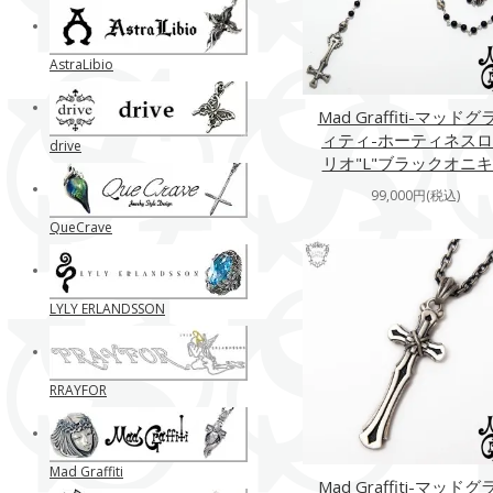
AstraLibio
Mad Graffiti-マッドグ
ィティ-ホーティネス
drive
リオ"L"ブラックオニ
99,000円(税込)
QueCrave
LYLY ERLANDSSON
RRAYFOR
Mad Graffiti
Mad Graffiti-マッドグ