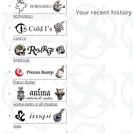
Your recent history
NORANEKO
Cold I's
RAMPAGE
Piston-Bump
anima exists in all creation
inspi