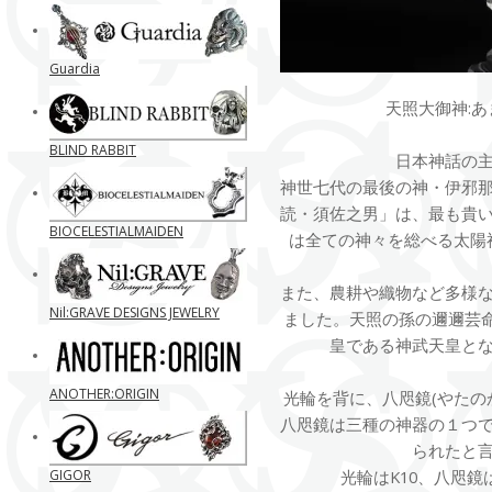
Guardia
天照大御神:
BLIND RABBIT
日本神話の
神世七代の最後の神・伊邪
読・須佐之男」は、最も貴
BIOCELESTIALMAIDEN
は全ての神々を総べる太陽
また、農耕や織物など多様
Nil:GRAVE DESIGNS JEWELRY
ました。天照の孫の邇邇芸命
皇である神武天皇と
ANOTHER:ORIGIN
光輪を背に、八咫鏡(やたの
八咫鏡は三種の神器の１つ
られたと
GIGOR
光輪はK10、八咫