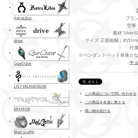
ブランド
AstraLibio
型番 
素材 Silver
サイズ 正面縦幅：約51mm
drive
付
※ペンダントヘッド単体と
-
チ
QueCrave
LYLY ERLANDSSON
この商品について問い合わせる
この商品を友達に教える
RRAYFOR
買い物を続ける
Mad Graffiti