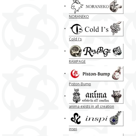
NORANEKO
Cold I's
RAMPAGE
Piston-Bump
anima exists in all creation
inspi