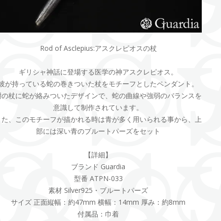
Rod of Asclepius:アスクレピオスの杖
ギリシャ神話に登場する医学の神アスクレピオス。
彼が持っている蛇の巻きついた杖をモチーフとしたペンダント。
樹の杖に蛇が絡みついたデザインで、蛇の曲線や強弱のバランスを
意識して制作されています。
また、このモチーフが描かれる時は青が多く用いられる事から、上
部には深い青のブルートパーズをセット
【詳細】
ブランド Guardia
型番 ATPN-033
素材 Silver925・ブルートパーズ
サイズ 正面縦幅：約47mm 横幅：14mm 厚み：約8mm
付属品：巾着