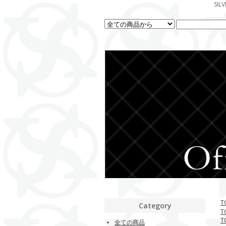
SI
T
Category
T
T
全ての商品