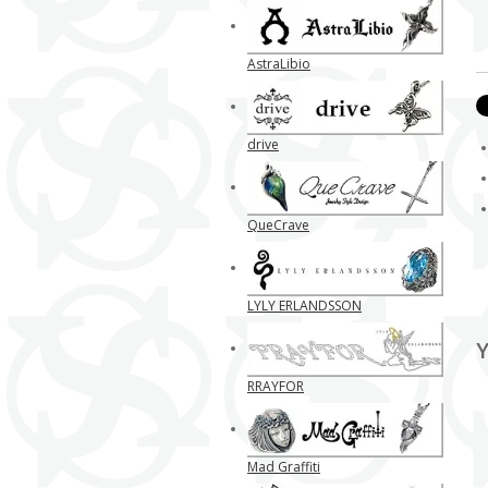
AstraLibio
drive
QueCrave
LYLY ERLANDSSON
Y
RRAYFOR
Mad Graffiti