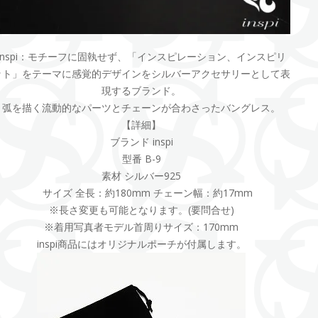
inspi：モチーフに固執せず、「インスピレーション、インスピリ
ット」をテーマに感覚的デザインをシルバーアクセサリーとして表
現するブランド。
弧を描く流動的なパーツとチェーンが合わさったバングレス。
【詳細】
ブランド inspi
型番 B-9
素材 シルバー925
サイズ 全長：約180mm チェーン幅：約17mm
※長さ変更も可能となります。(要問合せ)
※着用写真者モデル首周りサイズ：170mm
inspi商品にはオリジナルポーチが付属します。