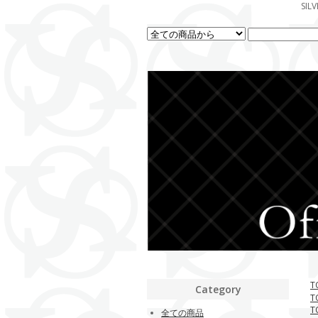
SI
T
Category
T
T
全ての商品