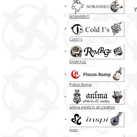
Y
NORANEKO
Cold I's
RAMPAGE
Piston-Bump
anima exists in all creation
inspi