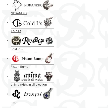
NORANEKO
Cold I's
RAMPAGE
Piston-Bump
anima exists in all creation
inspi