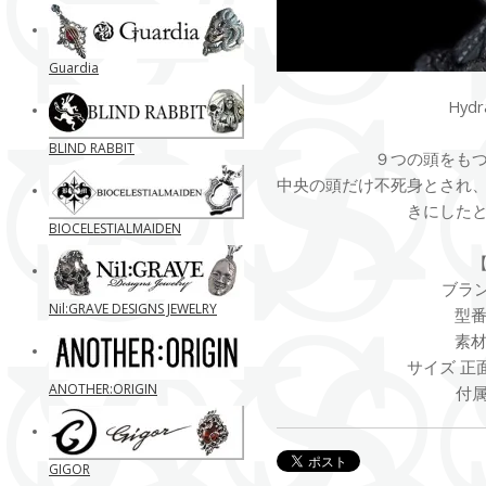
Guardia
Hyd
BLIND RABBIT
９つの頭をも
中央の頭だけ不死身とされ
きにした
BIOCELESTIALMAIDEN
ブランド
Nil:GRAVE DESIGNS JEWELRY
型番 
素材 
サイズ 正
ANOTHER:ORIGIN
付
GIGOR