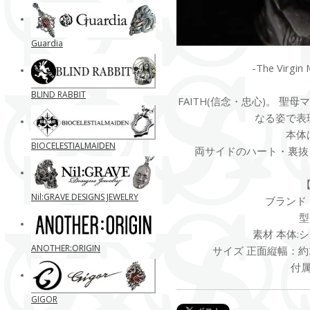
Guardia
-The Virg
BLIND RABBIT
FAITH(信念・忠心)。
聖母マ
なる姿で表
本体はS
BIOCELESTIALMAIDEN
両サイドのハート・裏抜き
Nil:GRAVE DESIGNS JEWELRY
ブランド B
型
素材 本体:シ
ANOTHER:ORIGIN
サイズ 正面縦幅：約2
付
GIGOR