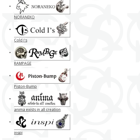
NORANEKO
Cold I's
RAMPAGE
Piston-Bump
anima exists in all creation
inspi