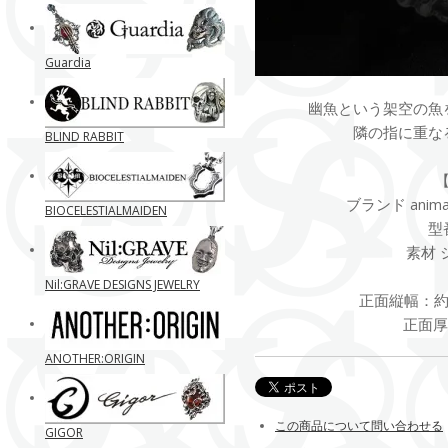
Guardia
幽魚という架空の魚
隣の指に重な
BLIND RABBIT
ブランド anima exi
BIOCELESTIALMAIDEN
型番
素材 
Nil:GRAVE DESIGNS JEWELRY
正面縦幅：約2
正面厚
ANOTHER:ORIGIN
この商品について問い合わせる
GIGOR