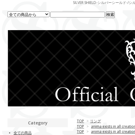
SILVER SHIELD-シルバーシー
TOP
>
リング
Category
TOP
>
anima exists in all creatio
TOP
>
anima exists in all creatio
全ての商品