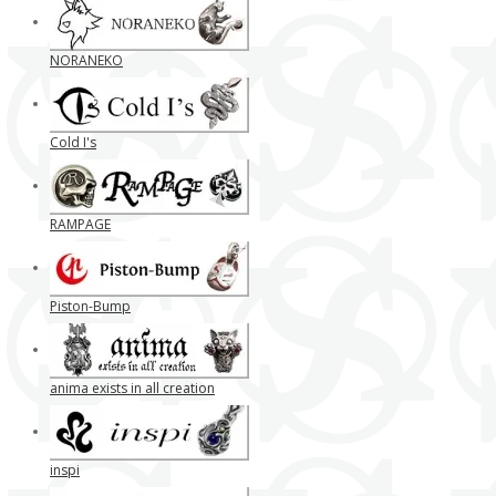
NORANEKO
Cold I's
RAMPAGE
Piston-Bump
anima exists in all creation
inspi