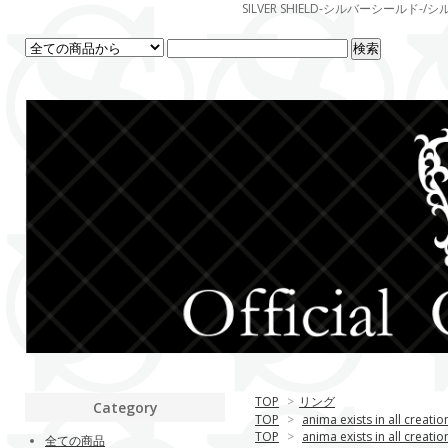
SILVER SHIELD-シルバーシー
TOP
>
リング
Category
TOP
>
anima exists in all creatio
TOP
>
anima exists in all creatio
全ての商品