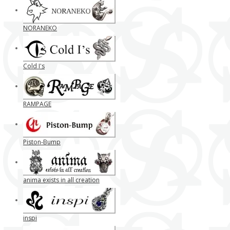
NORANEKO
Cold I's
RAMPAGE
Piston-Bump
anima exists in all creation
inspi