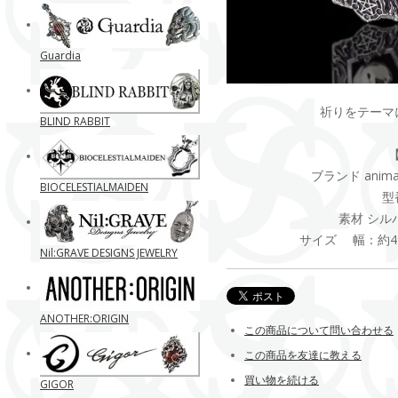
Guardia
祈りをテーマ
BLIND RABBIT
ブランド anima exi
BIOCELESTIALMAIDEN
型番
素材 シル
サイズ 幅：約49
Nil:GRAVE DESIGNS JEWELRY
ANOTHER:ORIGIN
この商品について問い合わせる
この商品を友達に教える
買い物を続ける
GIGOR