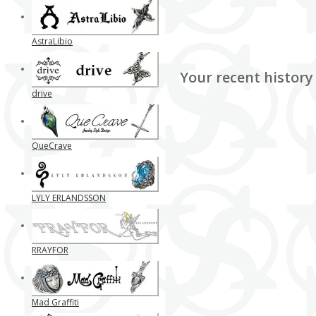
AstraLibio
Your recent history
drive
QueCrave
LYLY ERLANDSSON
RRAYFOR
Mad Graffiti