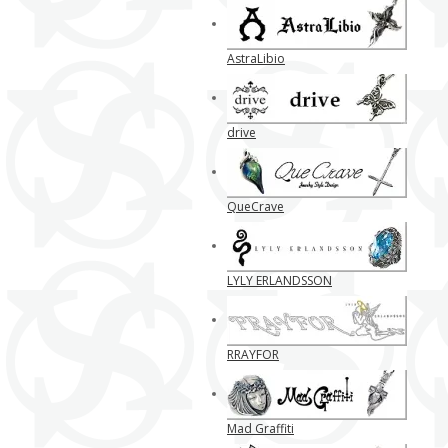
AstraLibio
drive
QueCrave
LYLY ERLANDSSON
RRAYFOR
Mad Graffiti