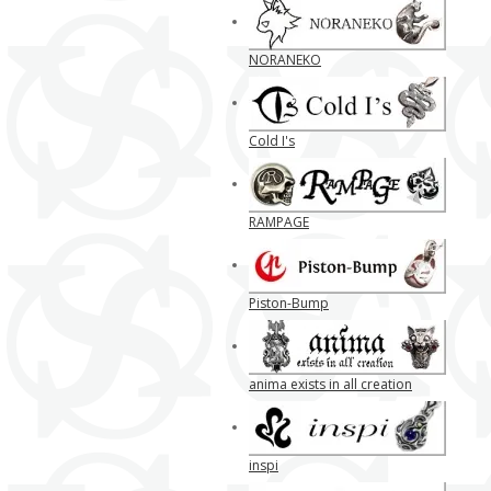
NORANEKO
Cold I's
RAMPAGE
Piston-Bump
anima exists in all creation
inspi