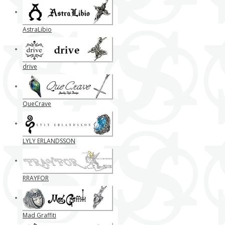
AstraLibio
drive
QueCrave
LYLY ERLANDSSON
RRAYFOR
Mad Graffiti