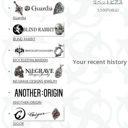
リベットピアス
5,500円(税込)
Guardia
BLIND RABBIT
BIOCELESTIALMAIDEN
Your recent history
Nil:GRAVE DESIGNS JEWELRY
ANOTHER:ORIGIN
GIGOR