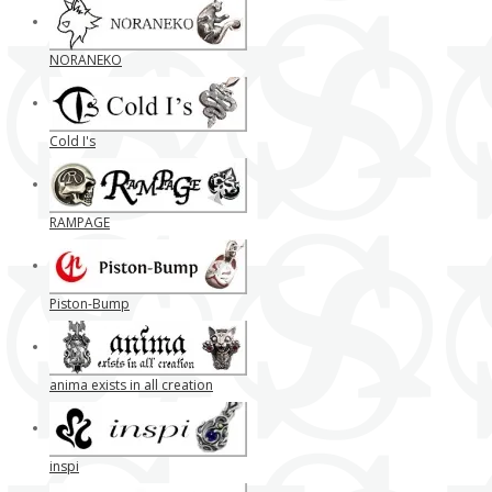
NORANEKO
Cold I's
RAMPAGE
Piston-Bump
anima exists in all creation
inspi