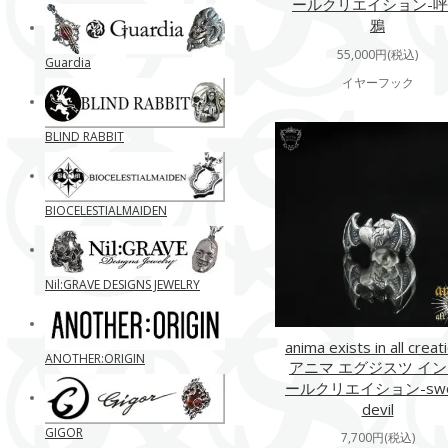
ールクリエイション-
鴉
55,000円(税込)
Guardia
イヤーフック
BLIND RABBIT
BIOCELESTIALMAIDEN
Nil:GRAVE DESIGNS JEWELRY
anima exists in all creat
ANOTHER:ORIGIN
アニマ エグジスツ イン
ールクリエイション-swe
devil
GIGOR
7,700円(税込)