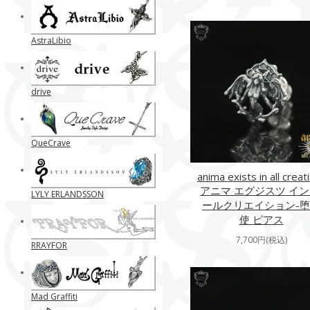
AstraLibio
drive
QueCrave
anima exists in all creat
アニマ エグジスツ イン
LYLY ERLANDSSON
ールクリエイション-
使 ピアス
7,700円(税込)
RRAYFOR
Mad Graffiti