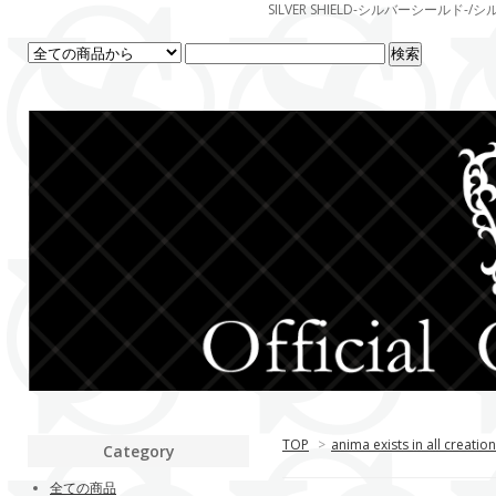
SILVER SHIELD-シルバーシー
TOP
>
anima exists in all creation
Category
全ての商品