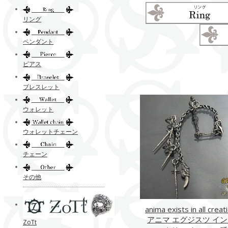
リング
ペンダント
ピアス
ブレスレット
ウォレット
ウォレットチェーン
チェーン
その他
anima exists in all creat
アニマ エグジスツ イン
ZoTt