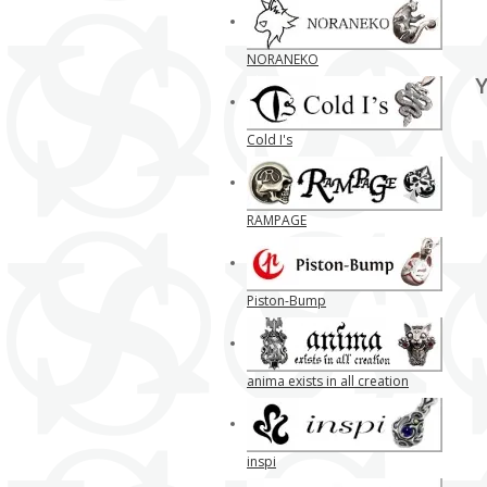
NORANEKO
Y
Cold I's
RAMPAGE
Piston-Bump
anima exists in all creation
inspi