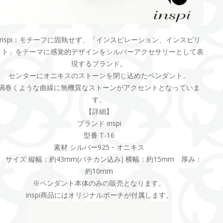
inspi：モチーフに固執せず、「インスピレーション、インスピリ
ット」をテーマに感覚的デザインをシルバーアクセサリーとして表
現するブランド。
センターにオニキスのストーンを閉じ込めたペンダント。
渦巻くような曲線に無機質なストーンがアクセントとなっていま
す。
【詳細】
ブランド inspi
型番 T-16
素材 シルバー925・オニキス
サイズ 縦幅：約43mm(バチカン込み) 横幅：約15mm 厚み：
約10mm
※ペンダント本体のみの販売となります。
inspi商品にはオリジナルポーチが付属します。