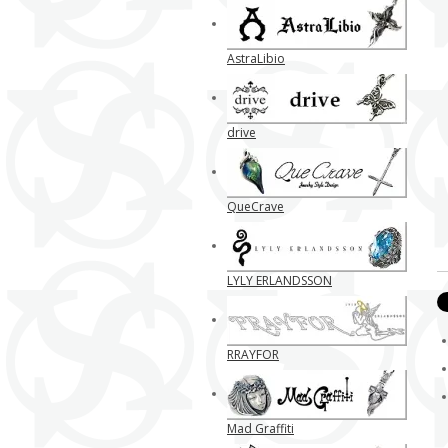
AstraLibio
drive
QueCrave
LYLY ERLANDSSON
RRAYFOR
Mad Graffiti