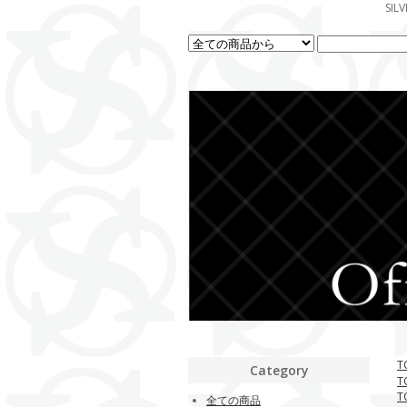
SI
T
Category
T
T
全ての商品