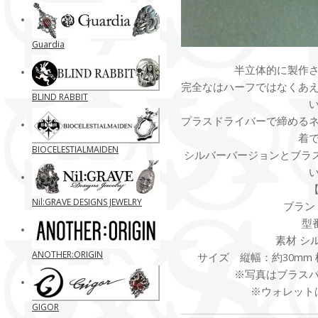
Guardia
半立体的に製作
完全なはハーフではなくあ
BLIND RABBIT
プラスドライバーで締める
着
BIOCELESTIALMAIDEN
シルバーバージョンとブラ
Nil:GRAVE DESIGNS JEWELRY
ブランド
型番
素材 シ
ANOTHER:ORIGIN
サイズ 縦幅：約30mm 
※写真はブラス
※ウォレット
GIGOR