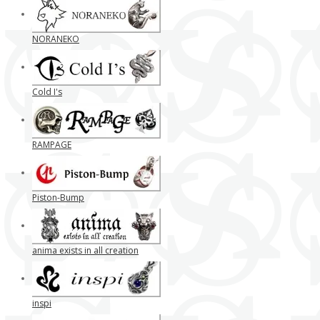
NORANEKO
Cold I's
RAMPAGE
Piston-Bump
anima exists in all creation
inspi