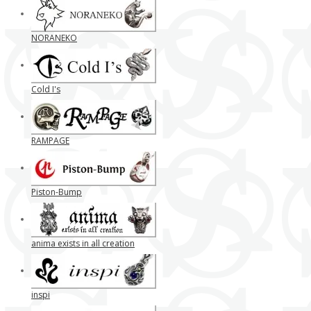
NORANEKO
Cold I's
RAMPAGE
Piston-Bump
anima exists in all creation
inspi