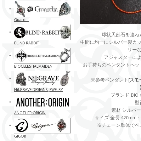
Guardia
球状天然石を連ね
中間に均一にシルバー製カ
BLIND RABBIT
リー
アジャスターに
お手持ちのペンダントヘッ
BIOCELESTIALMAIDEN
※参考ペンダント[
スモ
Nil:GRAVE DESIGNS JEWELRY
ブランド BIO C
型番
素材 シルバー
ANOTHER:ORIGIN
サイズ 全長 420mm
※チェーン単体でペ
GIGOR