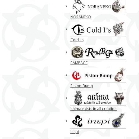
NORANEKO
Cold I's
RAMPAGE
Piston-Bump
anima exists in all creation
inspi