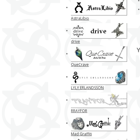
AstraLibio
drive
Y
QueCrave
LYLY ERLANDSSON
RRAYFOR
Mad Graffiti