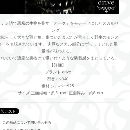
ラテン語で悪魔の生物を指す「オーク」をモチーフにしたスカルリ
ング。
猛獣らしく大きな顎と角、傷ついたまぶたが荒々しく野生のモンス
ターを表現されています。
肉厚なスカル部分は’ずっしり’とした重
量感が味わえる。
それでいて適度な裏抜きで吸い付くような装着感をまとっている。
【詳細】
ブランド drive
型番 dr-040
素材 シルバー925
サイズ 正面縦幅：約31mm 正面厚み：約8mm
この商品について問い合わせる