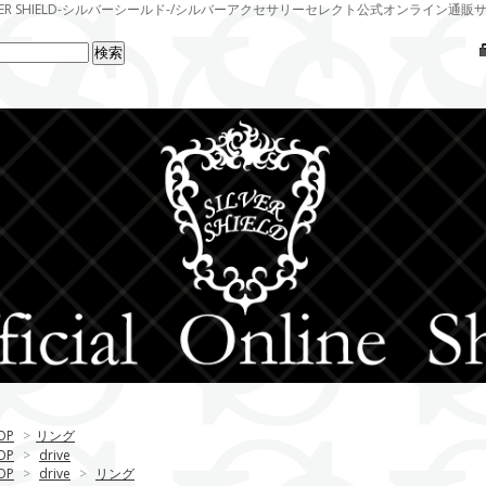
LVER SHIELD-シルバーシールド-/シルバーアクセサリーセレクト公式オンライン通販
OP
>
リング
OP
>
drive
OP
>
drive
>
リング