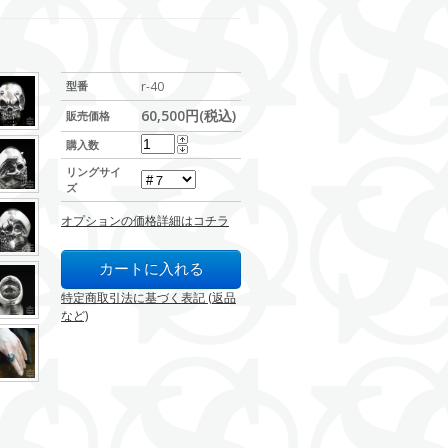
型番
r-40
60,500円(税込)
販売価格
購入数
リングサイ
ズ
オプションの価格詳細はコチラ
特定商取引法に基づく表記 (返品
など)