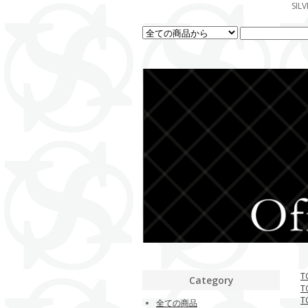
SI
T
Category
T
T
全ての商品