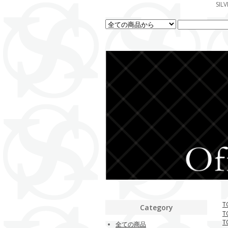
SI
T
Category
T
T
全ての商品