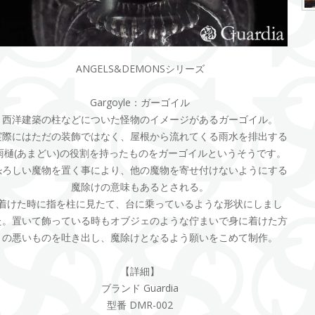
ANGELS&DEMONSシリーズ
Gargoyle：ガーゴイル
西洋建築の柱などについた怪物のイメージがあるガーゴイル。
実際にはただの装飾ではなく、屋根から流れてくる雨水を排出する
雨樋(あまどい)の役割を持ったものをガーゴイルというそうです。
恐ろしい魔物を置く事により、他の魔物を寄せ付けないようにする
魔除けの意味もあるとされる。
着けた時に指を柱に見たて、台に乗っているような形状にしまし
た。置いて飾っている時もオブジェのような佇まいで身に着けた方
の悪いものを吐き出し、魔除けとなるよう願いをこめて制作。
【詳細】
ブランド Guardia
型番 DMR-002