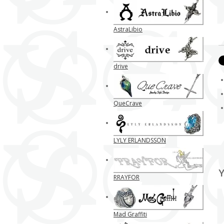
AstraLibio
drive
QueCrave
LYLY ERLANDSSON
Y
RRAYFOR
Mad Graffiti