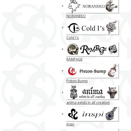
NORANEKO
Cold I's
RAMPAGE
Piston-Bump
anima exists in all creation
inspi