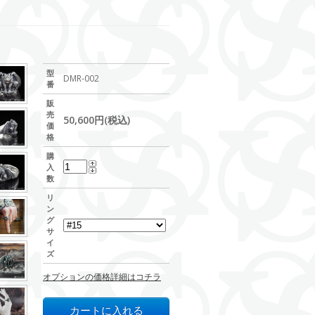
型
DMR-002
番
販
売
50,600円(税込)
価
格
購
入
数
リ
ン
グ
サ
イ
ズ
オプションの価格詳細はコチラ