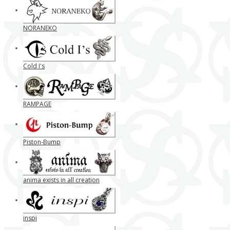
NORANEKO
Cold I's
RAMPAGE
Piston-Bump
anima exists in all creation
inspi