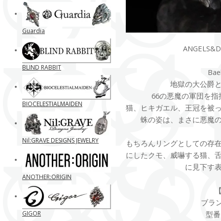
Guardia
ANGELS
BLIND RABBIT
Ba
地獄の大公爵
66の悪魔の軍団を
BIOCELESTIALMAIDEN
猫、ヒキガエル、王冠を被
蛛の姿は、まさに悪魔
Nil:GRAVE DESIGNS JEWELRY
もちろんリングとしての存
にしたクモ、威嚇する猫、
に見下す
ANOTHER:ORIGIN
ブランド
GIGOR
型番 