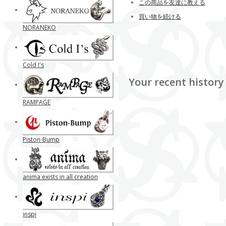
この商品を友達に教える
買い物を続ける
NORANEKO
Cold I's
Your recent history
RAMPAGE
Piston-Bump
anima exists in all creation
inspi