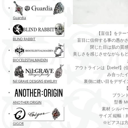
Guardia
【盲信】をテー
BLIND RABBIT
盲目に信仰する事の愚か
閉じた目は肌の質
美しさを感じさせながらも
BIOCELESTIALMAIDEN
アウトラインは【belief
み合った
裏側に縫い目をデザイ
Nil:GRAVE DESIGNS JEWELRY
ブランド M
型番 MG
ANOTHER:ORIGIN
素材 シルバー
サイズ 縦幅：約1
※ピアスは
GIGOR