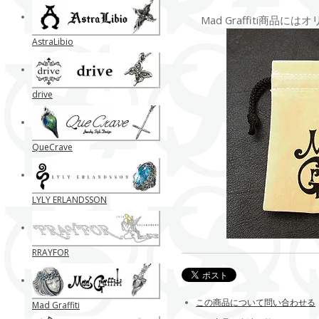
Mad Graffiti商品
AstraLibio
drive
QueCrave
LYLY ERLANDSSON
RRAYFOR
この商品について問い合わせる
Mad Graffiti