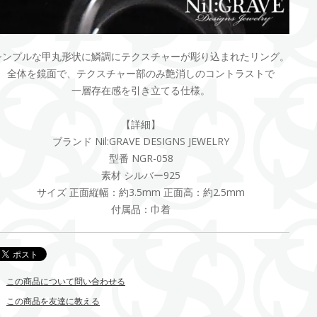
シンプルな甲丸形状に鱗調にテクスチャーが彫り込まれたリング。
全体を鏡面で、テクスチャー部のみ艶消しのコントラストで
一層存在感を引き立てる仕様。
【詳細】
ブランド Nil:GRAVE DESIGNS JEWELRY
型番 NGR-058
素材 シルバー925
サイズ 正面縦幅：約3.5mm 正面高：約2.5mm
付属品：巾着
この商品について問い合わせる
この商品を友達に教える