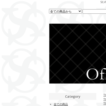
SI
T
Category
T
T
全ての商品