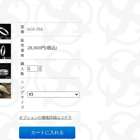
型
NGR-058
番
販
売
28,600円(税込)
価
格
購
入
数
リ
ン
グ
サ
イ
ズ
オプションの価格詳細はコチラ