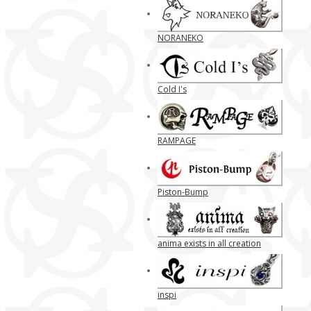
NORANEKO
Cold I's
RAMPAGE
Piston-Bump
anima exists in all creation
inspi