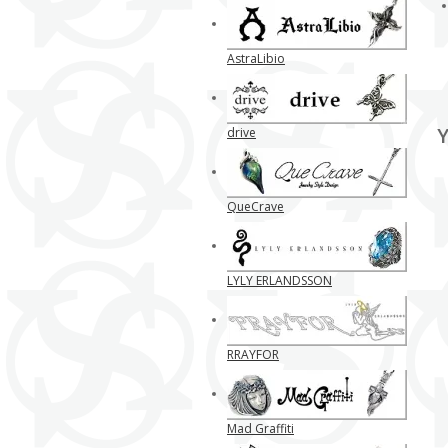
AstraLibio
Y
drive
QueCrave
LYLY ERLANDSSON
RRAYFOR
Mad Graffiti