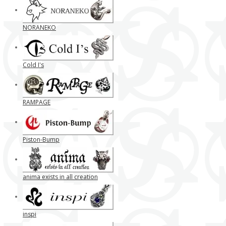
NORANEKO
Cold I's
RAMPAGE
Piston-Bump
anima exists in all creation
inspi