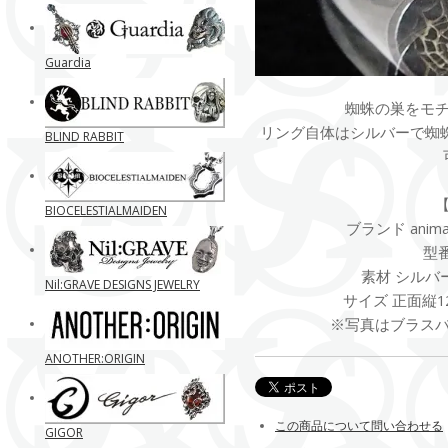
Guardia
蜘蛛の巣をモ
リング自体はシルバーで蜘
BLIND RABBIT
BIOCELESTIALMAIDEN
ブランド anima exi
型番
素材 シルバ
Nil:GRAVE DESIGNS JEWELRY
サイズ 正面縦12
※写真はブラス
ANOTHER:ORIGIN
この商品について問い合わせる
GIGOR