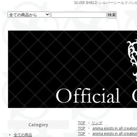
SILVER SHIELD-シルバーシー
TOP
>
リング
Category
TOP
>
anima exists in all creatio
TOP
>
anima exists in all creatio
全ての商品