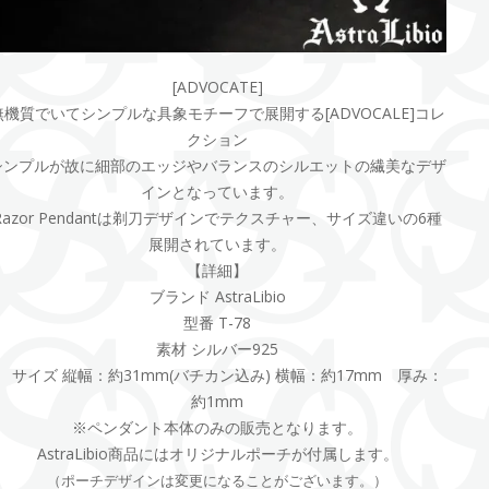
[ADVOCATE]
無機質でいてシンプルな具象モチーフで展開する[ADVOCALE]コレ
クション
シンプルが故に細部のエッジやバランスのシルエットの繊美なデザ
インとなっています。
Razor Pendantは剃刀デザインでテクスチャー、サイズ違いの6種
展開されています。
【詳細】
ブランド AstraLibio
型番 T-78
素材 シルバー925
サイズ 縦幅：約31mm(バチカン込み) 横幅：約17mm 厚み：
約1mm
※ペンダント本体のみの販売となります。
AstraLibio商品にはオリジナルポーチが付属します。
（ポーチデザインは変更になることがございます。）