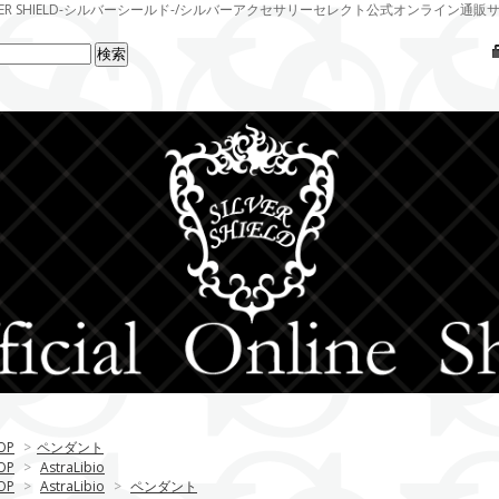
LVER SHIELD-シルバーシールド-/シルバーアクセサリーセレクト公式オンライン通販
OP
>
ペンダント
OP
>
AstraLibio
OP
>
AstraLibio
>
ペンダント