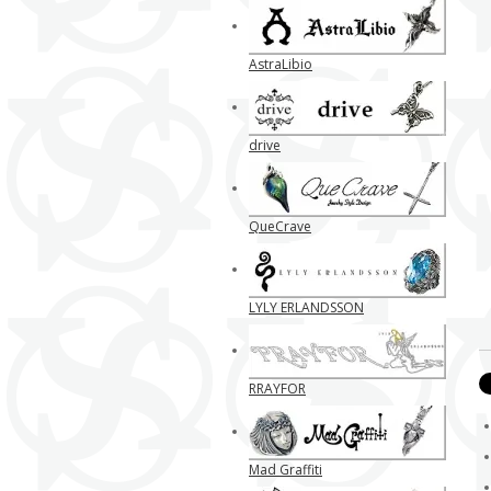
AstraLibio
drive
QueCrave
LYLY ERLANDSSON
RRAYFOR
Mad Graffiti