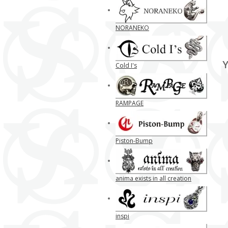
NORANEKO
Y
Cold I's
RAMPAGE
Piston-Bump
anima exists in all creation
inspi