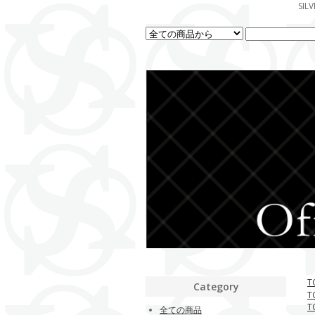
SI
T
Category
T
T
全ての商品