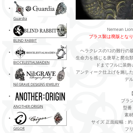
Guardia
Nemean L
ブラス製は廃版となりS
BLIND RABBIT
ヘラクレスの12の難行の
生命力を感じる唐草と爬虫
BIOCELESTIALMAIDEN
ドまでフルに装飾
アンティーク仕上げを施し
デ
Nil:GRAVE DESIGNS JEWELRY
ブランド
ANOTHER:ORIGIN
型番 
素材 
サイズ 正面縦幅：約2
GIGOR
フ