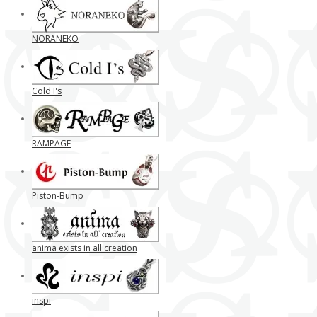
NORANEKO
Cold I's
RAMPAGE
Piston-Bump
anima exists in all creation
inspi