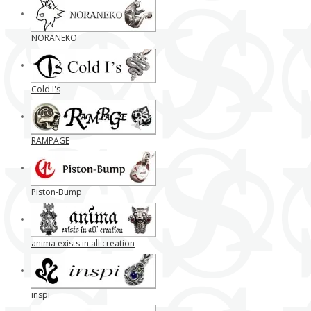
NORANEKO
Cold I's
RAMPAGE
Piston-Bump
anima exists in all creation
inspi