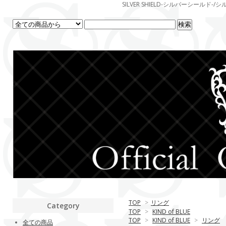
SILVER SHIELD-シルバーシー
TOP
>
リング
Category
TOP
>
KIND of BLUE
TOP
>
KIND of BLUE
>
リング
全ての商品