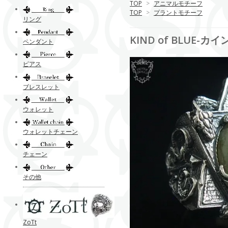
TOP
>
アニマルモチーフ
TOP
>
プラントモチーフ
リング
KIND of BLUE-カイ
ペンダント
ピアス
ブレスレット
ウォレット
ウォレットチェーン
チェーン
その他
ZoTt