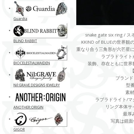
Guardia
snake gate six ri
BLIND RABBIT
KKIND of BLUEの
重なり合う三角形が六芒星
ラブラドライト
BIOCELESTIALMAIDEN
装飾、存在ともに世界
ブランド K
型番 
Nil:GRAVE DESIGNS JEWELRY
素材 
ラブラドライト/マ
リング本体サイ
ANOTHER:ORIGIN
最厚
写真は鏡面
GIGOR