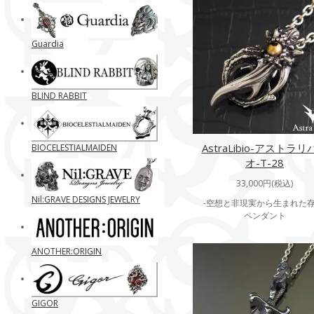
Guardia
BLIND RABBIT
AstraLibio-アストラリ
BIOCELESTIALMAIDEN
オ-T-28
33,000円(税込)
Nil:GRAVE DESIGNS JEWELRY
-空想と非現実から生まれた存
ペンダント
ANOTHER:ORIGIN
GIGOR