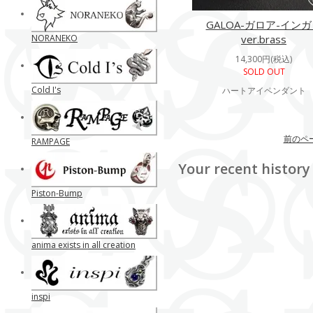
GALOA-ガロア-イン
NORANEKO
ver.brass
14,300円(税込)
SOLD OUT
Cold I's
ハートアイペンダント
前のペ
RAMPAGE
Your recent history
Piston-Bump
anima exists in all creation
inspi