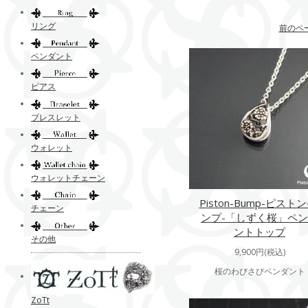
リング
前のペ
ペンダント
ピアス
ブレスレット
ウォレット
ウォレットチェーン
Piston-Bump-ピストン
チェーン
ンプ-「しずく桜」ペ
ントトップ
その他
9,900円(税込)
桜のわびさびペンダント
ZoTt