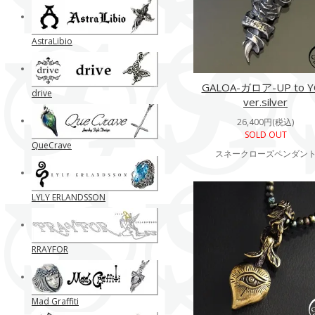
AstraLibio
GALOA-ガロア-UP to 
drive
ver.silver
26,400円(税込)
SOLD OUT
QueCrave
スネークローズペンダン
LYLY ERLANDSSON
RRAYFOR
Mad Graffiti