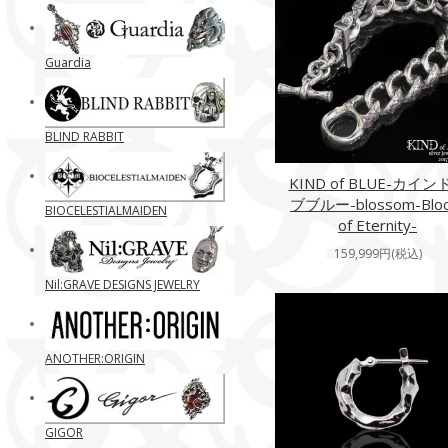
Guardia
BLIND RABBIT
KIND of BLUE-カイン
ブブルー-blossom-Blo
BIOCELESTIALMAIDEN
of Eternity-
159,999円(税込)
Nil:GRAVE DESIGNS JEWELRY
ANOTHER:ORIGIN
GIGOR