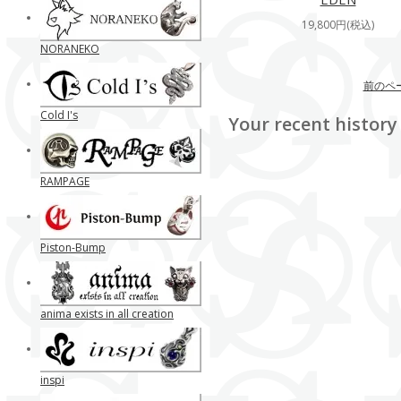
19,800円(税込)
NORANEKO
前のペ
Cold I's
Your recent history
RAMPAGE
Piston-Bump
anima exists in all creation
inspi